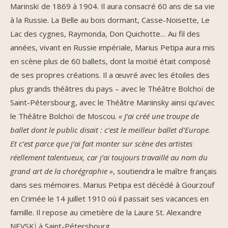
Marinskï de 1869 à 1904. Il aura consacré 60 ans de sa vie
à la Russie. La Belle au bois dormant, Casse-Noisette, Le
Lac des cygnes, Raymonda, Don Quichotte… Au fil des
années, vivant en Russie impériale, Marius Petipa aura mis
en scène plus de 60 ballets, dont la moitié était composé
de ses propres créations. Il a œuvré avec les étoiles des
plus grands théâtres du pays – avec le Théâtre Bolchoï de
Saint-Pétersbourg, avec le Théâtre Mariinsky ainsi qu’avec
le Théâtre Bolchoï de Moscou.
« J’ai créé une troupe de
ballet dont le public disait : c’est le meilleur ballet d’Europe.
Et c’est parce que j’ai fait monter sur scène des artistes
réellement talentueux, car j’ai toujours travaillé au nom du
grand art de la chorégraphie »
, soutiendra le maître français
dans ses mémoires. Marius Petipa est décédé à Gourzouf
en Crimée le 14 juillet 1910 où il passait ses vacances en
famille. Il repose au cimetière de la Laure St. Alexandre
NEVSKÏ à Saint-Pétersbourg.