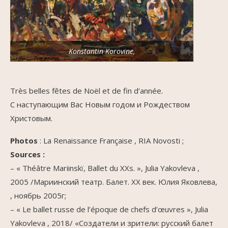
Konstantin Korovine,
Très belles fêtes de Noël et de fin d’année.
С наступающим Вас Новым годом и Рождеством
Христовым.
Photos
: La Renaissance Française , RIA Novosti ;
Sources :
– « Théâtre Mariinskï, Ballet du XXs. », Julia Yakovleva ,
2005 /Мариинский театр. Балет. XX век. Юлия Яковлева,
, ноябрь 2005г;
– « Le ballet russe de l’époque de chefs d’œuvres », Julia
Yakovleva , 2018/ «Создатели и зрители: русский балет