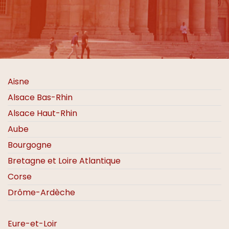
Nos délégations
Nos délégations
Nos délégations
Nos délégations
Nos délégations
Nos délégations
Aisne
en France
en France
en France
en France
en France
en France
Alsace Bas-Rhin
Alsace Haut-Rhin
Aube
Bourgogne
Bretagne et Loire Atlantique
Corse
Drôme-Ardèche
Eure-et-Loir