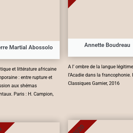
Annette Boudreau
erre Martial Abossolo
A l’ ombre de la langue légitime
ique et littérature africaine
l’Acadie dans la francophonie. P
poraine : entre rupture et
Classiques Garnier, 2016
ssion aux shémas
ntaux. Paris : H. Campion,
2020
9