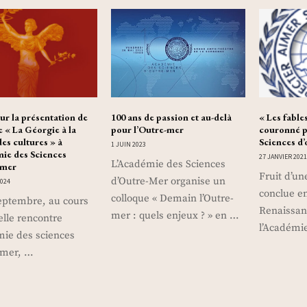
ur la présentation de
100 ans de passion et au-delà
« Les fabl
e « La Géorgie à la
pour l’Outre-mer
couronné p
des cultures » à
Sciences d
1 JUIN 2023
ie des Sciences
27 JANVIER 202
L’Académie des Sciences
-mer
Fruit d’un
d’Outre-Mer organise un
024
conclue e
colloque « Demain l’Outre-
eptembre, au cours
Renaissan
mer : quels enjeux ? » en …
elle rencontre
l’Académi
mie des sciences
-mer, …