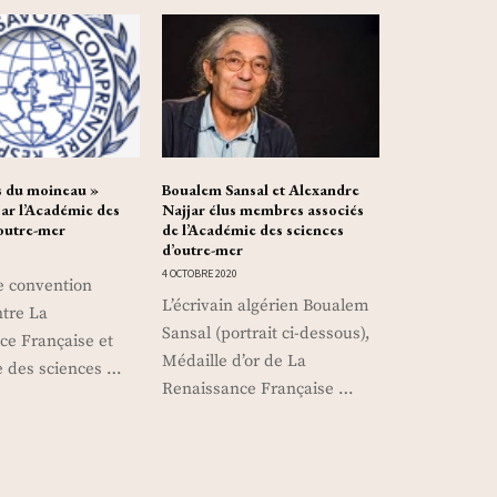
es du moineau »
Boualem Sansal et Alexandre
ar l’Académie des
Najjar élus membres associés
’outre-mer
de l’Académie des sciences
d’outre-mer
1
4 OCTOBRE 2020
e convention
L’écrivain algérien Boualem
ntre La
Sansal (portrait ci-dessous),
ce Française et
Médaille d’or de La
e des sciences …
Renaissance Française …