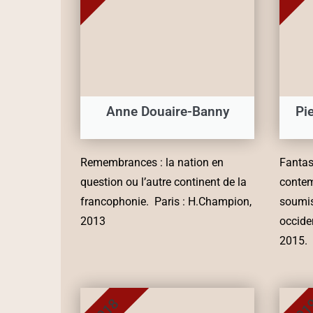
Anne Douaire-Banny
Pi
Remembrances : la nation en
Fantast
question ou l’autre continent de la
contem
francophonie. Paris : H.Champion,
soumi
2013
occide
2015.
2018
201