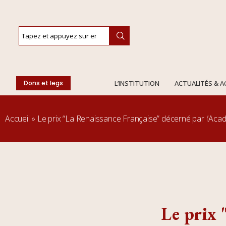
Dons et legs
L’INSTITUTION
ACTUALITÉS & 
Accueil
»
Le prix “La Renaissance Française” décerné par l’Ac
Le prix 