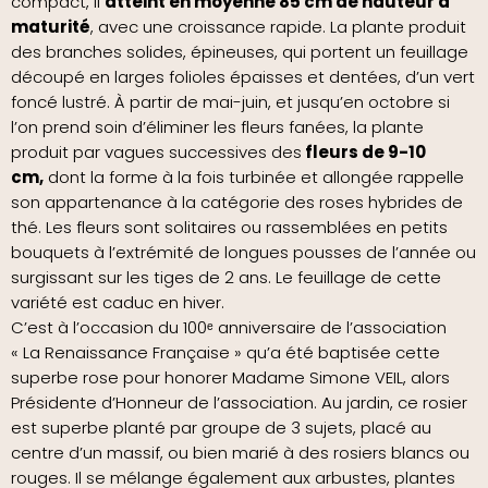
compact, il
atteint en moyenne 85 cm de hauteur à
maturité
, avec une croissance rapide. La plante produit
des branches solides, épineuses, qui portent un feuillage
découpé en larges folioles épaisses et dentées, d’un vert
foncé lustré. À partir de mai-juin, et jusqu’en octobre si
l’on prend soin d’éliminer les fleurs fanées, la plante
produit par vagues successives des
fleurs de 9-10
cm,
dont la forme à la fois turbinée et allongée rappelle
son appartenance à la catégorie des roses hybrides de
thé. Les fleurs sont solitaires ou rassemblées en petits
bouquets à l’extrémité de longues pousses de l’année ou
surgissant sur les tiges de 2 ans. Le feuillage de cette
variété est caduc en hiver.
C’est à l’occasion du 100ᵉ anniversaire de l’association
« La Renaissance Française » qu’a été baptisée cette
superbe rose pour honorer Madame Simone VEIL, alors
Présidente d’Honneur de l’association. Au jardin, ce rosier
est superbe planté par groupe de 3 sujets, placé au
centre d’un massif, ou bien marié à des rosiers blancs ou
rouges. Il se mélange également aux arbustes, plantes