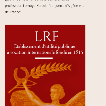
professeur Tomoya Kuroda “La guerre d’Algérie vue
de France”