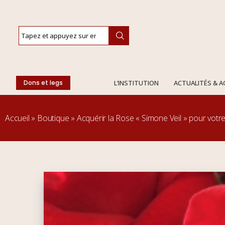
Dons et legs
L’INSTITUTION
ACTUALITÉS & 
Accueil
»
Boutique
»
Acquérir la Rose « Simone Veil » pour votre