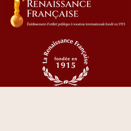
© 2023 Tous droits réservés La Renaissance Française
CGV
I
Mentions Légales
I
Politique de confidentialité
I
Création &
réalisation www.valcke.fr