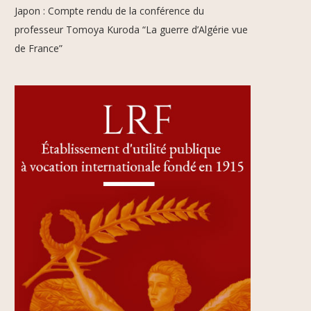
Japon : Compte rendu de la conférence du
professeur Tomoya Kuroda “La guerre d’Algérie vue
de France”