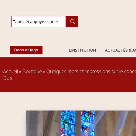
Dons et legs
L’INSTITUTION
ACTUALITÉS & 
Accueil
»
Boutique
»
Quelques mots et impressions sur le con
Duis