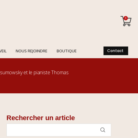
0
VEIL
NOUS REJOINDRE
BOUTIQUE
Contact
sumowsky et le pianiste Thomas
Rechercher un article