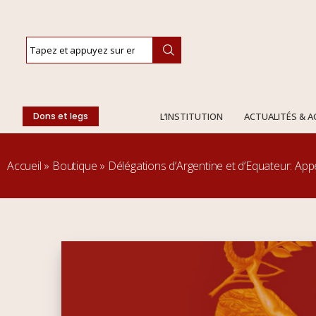
Dons et legs
L’INSTITUTION
ACTUALITÉS & 
Accueil
»
Boutique
»
Délégations d’Argentine et d’Equateur: Appe