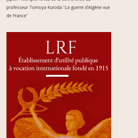
professeur Tomoya Kuroda “La guerre d’Algérie vue
de France”