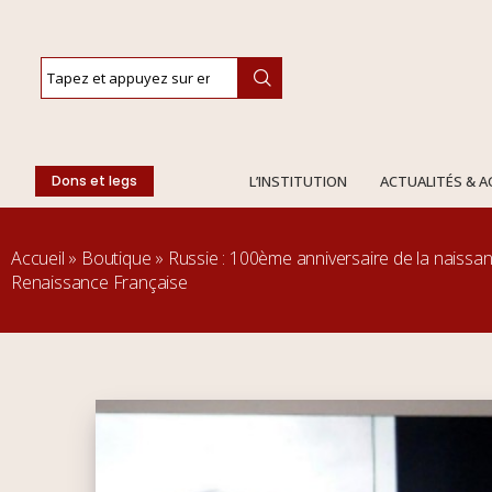
Dons et legs
L’INSTITUTION
ACTUALITÉS & 
Accueil
»
Boutique
»
Russie : 100ème anniversaire de la naissan
Renaissance Française