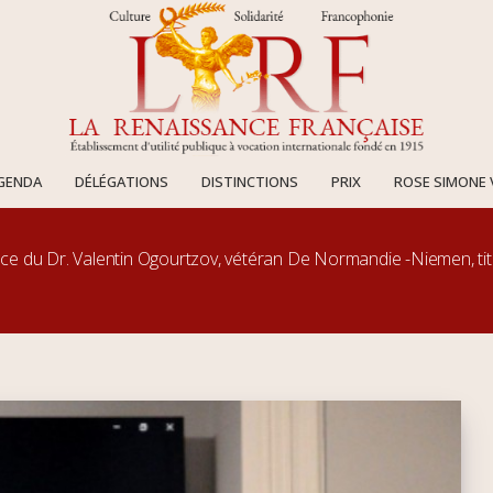
AGENDA
DÉLÉGATIONS
DISTINCTIONS
PRIX
ROSE SIMONE 
ce du Dr. Valentin Ogourtzov, vétéran De Normandie -Niemen, titu