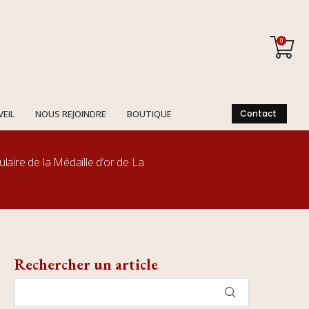
0
VEIL
NOUS REJOINDRE
BOUTIQUE
Contact
laire de la Médaille d’or de La
Rechercher un article