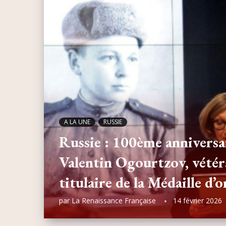
A LA UNE
RUSSIE
Russie : 100ème anniversai
Valentin Ogourtzov, vété
titulaire de la Médaille d
par
La Renaissance Française
14 février 2026