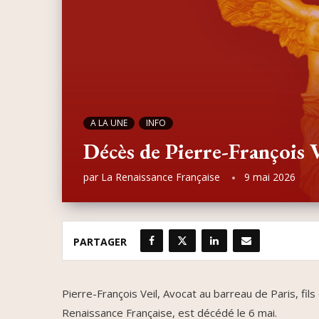
A LA UNE
INFO
Décès de Pierre-François V
par
La Renaissance Française
9 mai 2026
PARTAGER
Pierre-François Veil, Avocat au barreau de Paris, fil
Renaissance Française, est décédé le 6 mai.