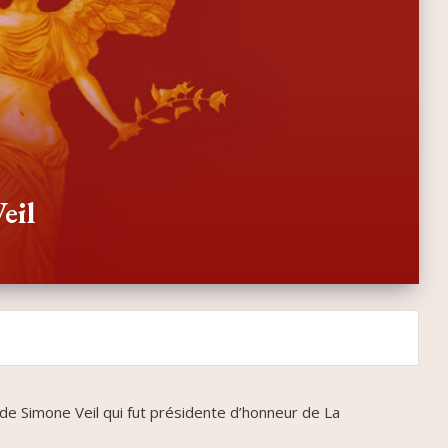
eil
s de Simone Veil qui fut présidente d’honneur de La