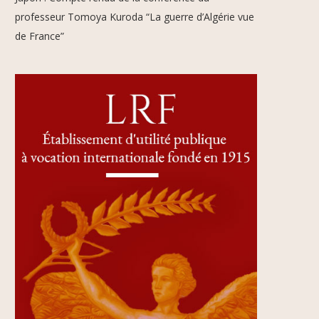
professeur Tomoya Kuroda “La guerre d’Algérie vue
de France”