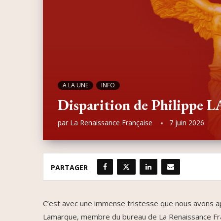
A LA UNE
INFO
Disparition de Philipp
par
La Renaissance Française
7 juin 2026
PARTAGER
C’est avec une immense tristesse que nous avons appr
Lamarque, membre du bureau de La Renaissance Fran