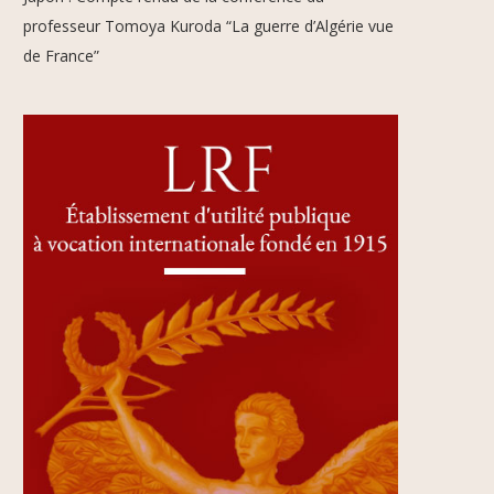
professeur Tomoya Kuroda “La guerre d’Algérie vue
de France”