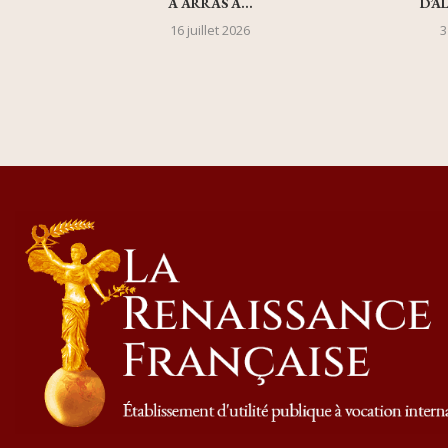
À ARRAS À...
D’A
16 juillet 2026
3