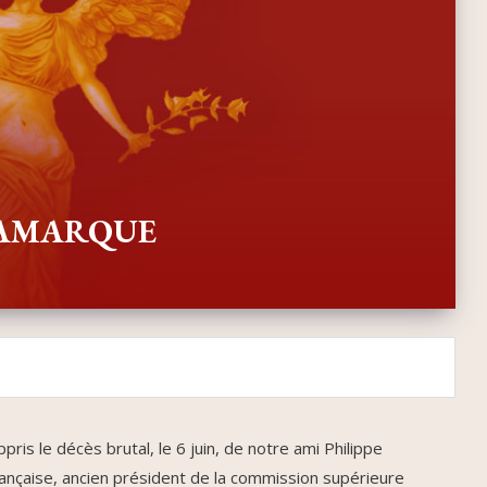
e LAMARQUE
is le décès brutal, le 6 juin, de notre ami Philippe
çaise, ancien président de la commission supérieure