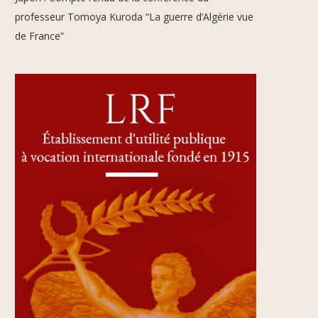
professeur Tomoya Kuroda “La guerre d’Algérie vue
de France”