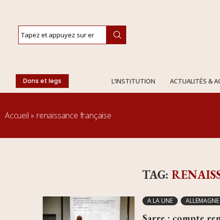
Dons et legs
L’INSTITUTION
ACTUALITÉS & 
Accueil
»
renaissance française
TAG:
RENAIS
A LA UNE
ALLEMAGNE 
Sarre : compte re