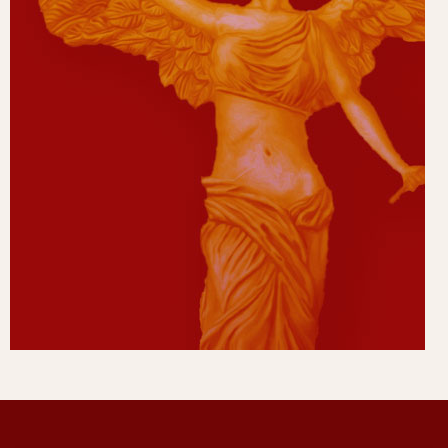
A LA UNE
LIBAN
La Francophonie dans le bassin méditerranéen.
Combat linguistique d’arrière-garde ou...
par
La Renaissance Française
17 mai 2024
INFO
LIBAN