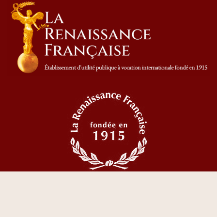
Liban : deuxième édition du festival « Beyrouth
Livres »
par
La Renaissance Française
22 septembre 2023
DANS LE MONDE
DÉLEGATIONS
LIBAN
LIBAN : Dialogue et choc des civilisations dans
l’espace méditerranéen
par
Pierre MABIRE
13 mai 2023