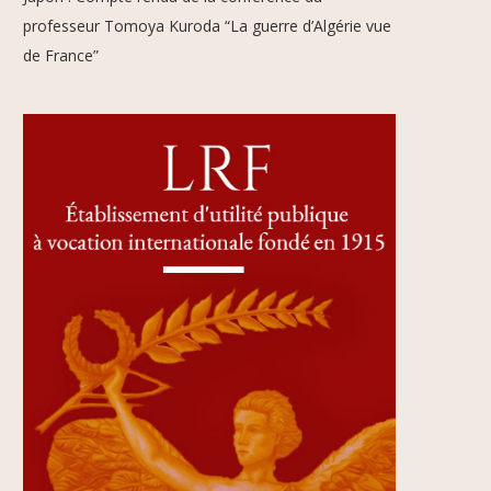
professeur Tomoya Kuroda “La guerre d’Algérie vue
de France”