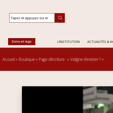
Dons et legs
L’INSTITUTION
ACTUALITÉS & 
Accueil
»
Boutique
»
Page d’écriture : « Indigne d’exister ? »