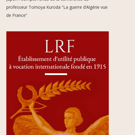
professeur Tomoya Kuroda “La guerre d’Algérie vue
de France”