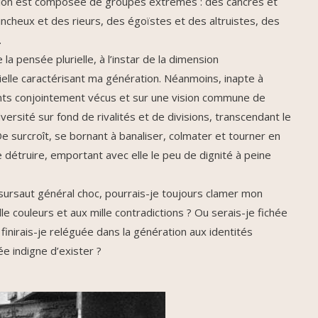
tion est composée de groupes extrêmes : des cancres et
incheux et des rieurs, des égoïstes et des altruistes, des
…
la pensée plurielle, à l’instar de la dimension
orielle caractérisant ma génération. Néanmoins, inapte à
ts conjointement vécus et sur une vision commune de
adversité sur fond de rivalités et de divisions, transcendant le
e surcroît, se bornant à banaliser, colmater et tourner en
 se détruire, emportant avec elle le peu de dignité à peine
sursaut général choc, pourrais-je toujours clamer mon
le couleurs et aux mille contradictions ? Ou serais-je fichée
 finirais-je reléguée dans la génération aux identités
e indigne d’exister ?