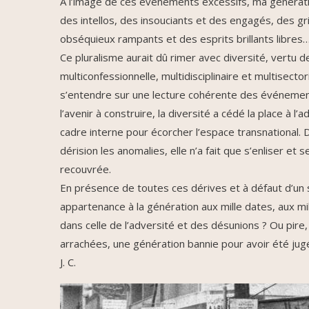
À l’image de ces événements excessifs, ma généra
des intellos, des insouciants et des engagés, des gr
obséquieux rampants et des esprits brillants libres
Ce pluralisme aurait dû rimer avec diversité, vertu de 
multiconfessionnelle, multidisciplinaire et multisect
s’entendre sur une lecture cohérente des événemen
l’avenir à construire, la diversité a cédé la place à l’
cadre interne pour écorcher l’espace transnational. D
dérision les anomalies, elle n’a fait que s’enliser et
recouvrée.
En présence de toutes ces dérives et à défaut d’un 
appartenance à la génération aux mille dates, aux mil
dans celle de l’adversité et des désunions ? Ou pire,
arrachées, une génération bannie pour avoir été jugé
J. C.