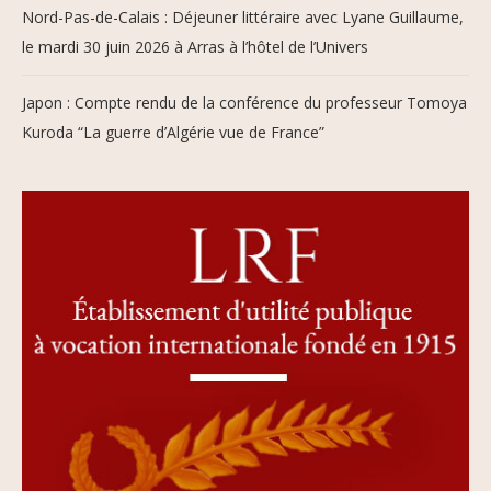
Nord-Pas-de-Calais : Déjeuner littéraire avec Lyane Guillaume,
le mardi 30 juin 2026 à Arras à l’hôtel de l’Univers
Japon : Compte rendu de la conférence du professeur Tomoya
Kuroda “La guerre d’Algérie vue de France”