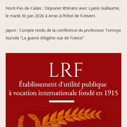
Nord-Pas-de-Calais : Déjeuner littéraire avec Lyane Guillaume,
le mardi 30 juin 2026 à Arras à l’hôtel de l’Univers
Japon : Compte rendu de la conférence du professeur Tomoya
Kuroda “La guerre d’Algérie vue de France”