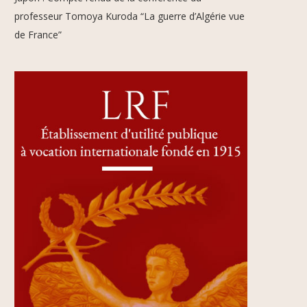
professeur Tomoya Kuroda “La guerre d’Algérie vue
de France”