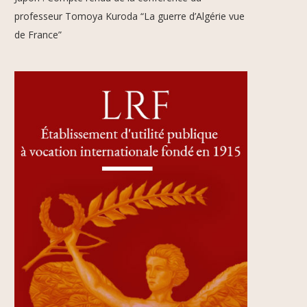
professeur Tomoya Kuroda “La guerre d’Algérie vue
de France”