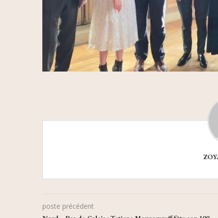
ZOY
poste précédent
Nord – Pas-de-Calais : Tatiana Mouromzeff fête son 100