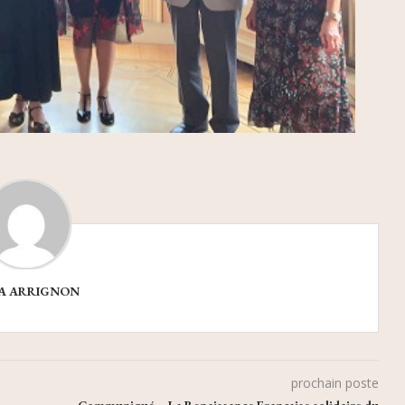
A ARRIGNON
prochain poste
Communiqué – La Renaissance Française solidaire du