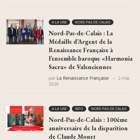
A LA UNE
NORD PAS-DE-CALAIS
Nord-Pas-de-Calais : La
Médaille d’Argent de la
Renaissance Française à
l’ensemble baroque «Harmonia
Sacra» de Valenciennes
par
La Renaissance Française
2 mai
2026
A LA UNE
INFO
NORD PAS-DE-CALAIS
Nord-Pas-de-Calais : 100ème
anniversaire de la disparition
de Claude Monet