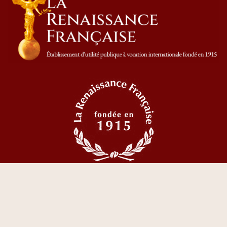
© 2023 Tous droits réservés La Renaissance Française
CGV
I
Mentions Légales
I
Politique de confidentialité
I
Création &