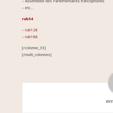
– Assemblée des Parlementaires francophones
– etc…
rub54
–
rub128
–
rub188
[/colonne_33]
[/multi_colonnes]
INT