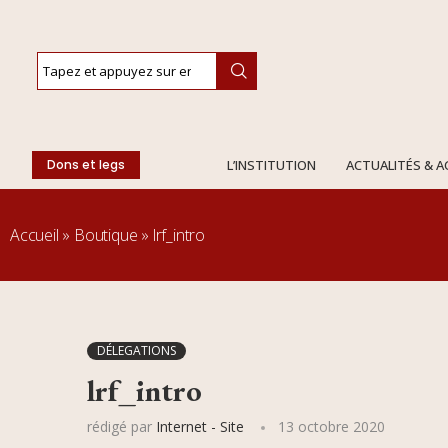
Dons et legs
L’INSTITUTION
ACTUALITÉS & 
Accueil
»
Boutique
»
lrf_intro
DÉLEGATIONS
lrf_intro
rédigé par
Internet - Site
13 octobre 2020