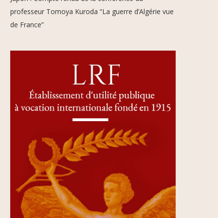
professeur Tomoya Kuroda “La guerre d’Algérie vue
de France”