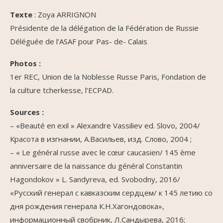
Texte
: Zoya ARRIGNON
Présidente de la délégation de la Fédération de Russie
Déléguée de l’ASAF pour Pas- de- Calais
Photos :
1er REC, Union de la Noblesse Russe Paris, Fondation de
la culture tcherkesse, l’ECPAD.
Sources :
– «Beauté en exil » Alexandre Vassiliev ed. Slovo, 2004/
Красота в изгнании, А.Васильев, изд. Слово, 2004 ;
– « Le général russe avec le cœur caucasien/ 145 ème
anniversaire de la naissance du général Constantin
Hagondokov » L. Sandyreva, ed. Svobodny, 2016/
«Русский генерал с кавказским сердцем/ к 145 летию со
дня рождения генерала К.Н.Хагондовока»,
информационный свобрник, Л.Сандырева, 2016;