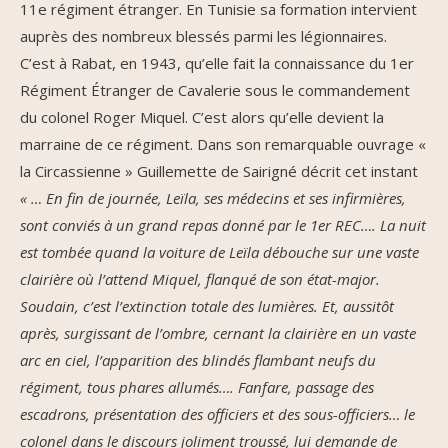
11e régiment étranger. En Tunisie sa formation intervient
auprès des nombreux blessés parmi les légionnaires.
C’est à Rabat, en 1943, qu’elle fait la connaissance du 1er
Régiment Étranger de Cavalerie sous le commandement
du colonel Roger Miquel. C’est alors qu’elle devient la
marraine de ce régiment. Dans son remarquable ouvrage «
la Circassienne » Guillemette de Sairigné décrit cet instant
« … En fin de journée, Leïla, ses médecins et ses infirmières,
sont conviés à un grand repas donné par le 1er REC…. La nuit
est tombée quand la voiture de Leïla débouche sur une vaste
clairière où l’attend Miquel, flanqué de son état-major.
Soudain, c’est l’extinction totale des lumières. Et, aussitôt
après, surgissant de l’ombre, cernant la clairière en un vaste
arc en ciel, l’apparition des blindés flambant neufs du
régiment, tous phares allumés…. Fanfare, passage des
escadrons, présentation des officiers et des sous-officiers… le
colonel dans le discours joliment troussé, lui demande de