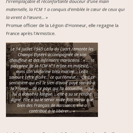
l’irremplaçable et réconfortante douceur d’une main
maternelle, la FCM 1 a conquis d’emblée le cœur de ceux qui
la virent à l’œuvre… »
Promue officier de la Légion d’Honneur, elle regagne la
France après l’Armistice.
Le 14 juillet 1945 Leïla du Luart remonte les
Champs Elysées accompagnée de son
chauffeur et des infirmiers marocains : « … la
patronne de la FCM n°1 trône en majesté, …
dans son uniforme bleu marine… Leïla
savoure cette gloire… ce qui l’émeut…. C’est ce
sentiment qui est le sien d’avoir payé son dû à
la France …de ce pays qui l’a accueillie, …qui
lui a donné la langue, …elle a su se rendre
digne. Elle a su le servir mille fois mieux que
bien des Français de naissance, elle a
contribué à le libérer… «