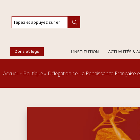
Dons et legs
L’INSTITUTION
ACTUALITÉS & 
Accueil
»
Boutique
»
Délégation de La Renaissance Française e