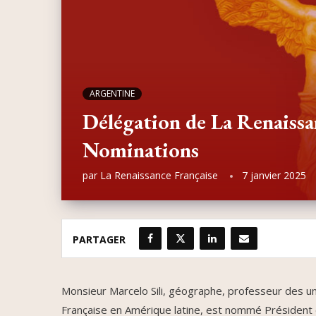
ARGENTINE
Délégation de La Renaissa
Nominations
par
La Renaissance Française
7 janvier 2025
PARTAGER
Monsieur Marcelo Sili, géographe, professeur des un
Française en Amérique latine, est nommé Président 