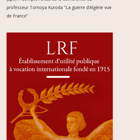
professeur Tomoya Kuroda “La guerre d’Algérie vue
de France”