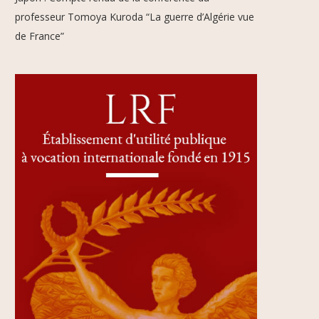
professeur Tomoya Kuroda “La guerre d’Algérie vue
de France”