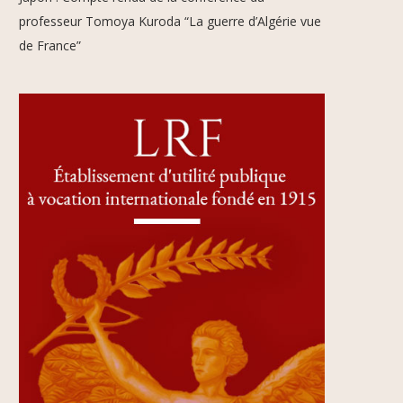
professeur Tomoya Kuroda “La guerre d’Algérie vue
de France”