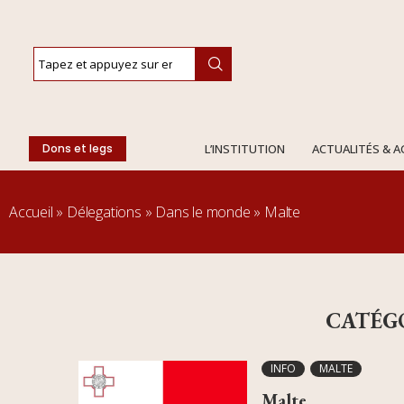
Dons et legs
L’INSTITUTION
ACTUALITÉS & 
Accueil
»
Délegations
»
Dans le monde
»
Malte
CATÉG
INFO
MALTE
Malte