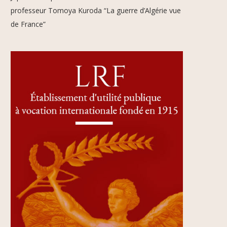
professeur Tomoya Kuroda “La guerre d’Algérie vue
de France”